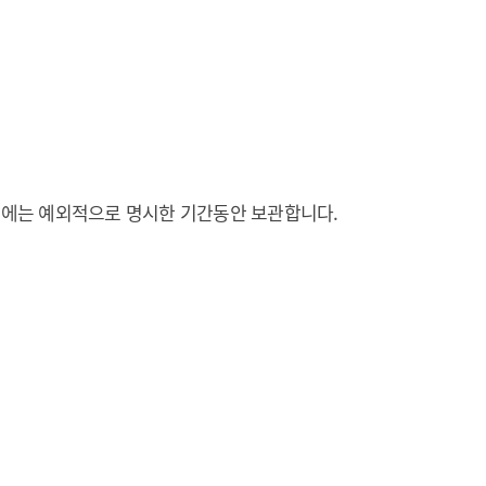
우에는 예외적으로 명시한 기간동안 보관합니다.