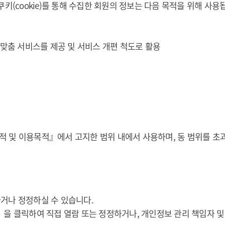
(cookie)를 통해 수집한 회원의 정보는 다음 목적을 위해 사용
맞춤 서비스를 제공 및 서비스 개편 척도로 활용
 및 이용목적』에서 고지한 범위 내에서 사용하며, 동 범위를 초
거나 정정하실 수 있습니다.
 클릭하여 직접 열람 또는 정정하거나, 개인정보 관리 책임자 및 담