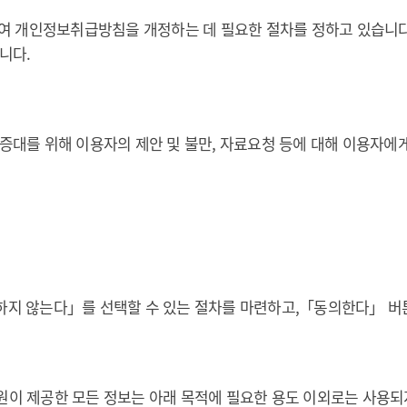
 개인정보취급방침을 개정하는 데 필요한 절차를 정하고 있습니다
니다.
 증대를 위해 이용자의 제안 및 불만, 자료요청 등에 대해 이용자에
않는다」를 선택할 수 있는 절차를 마련하고,「동의한다」 버튼을
이 제공한 모든 정보는 아래 목적에 필요한 용도 이외로는 사용되지