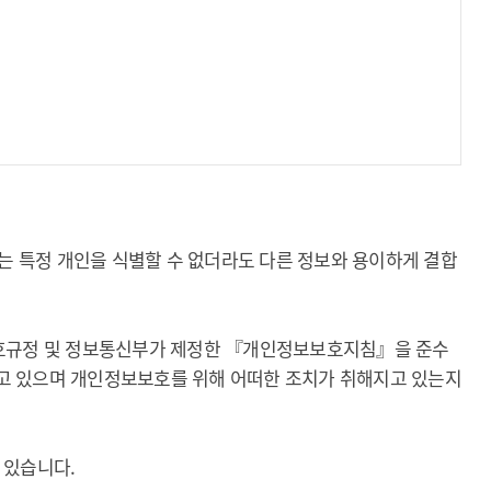
는 특정 개인을 식별할 수 없더라도 다른 정보와 용이하게 결합
보호규정 및 정보통신부가 제정한 『개인정보보호지침』을 준수
고 있으며 개인정보보호를 위해 어떠한 조치가 취해지고 있는지
 있습니다.