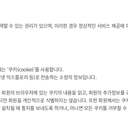
수 있는 권리가 있으며, 이러한 경우 정상적인 서비스 제공에 어
쿠키(cookie)'를 사용합니다.
넷 익스플로러 등)로 전송하는 소량의 정보입니다.
회원의 브라우저에 있는 쿠키의 내용을 읽고, 회원의 추가정보를 귀
지만 회원을 개인적으로 식별하지는 않습니다. 또한 회원께서는 쿠
쿠키가 설치될 때 통지를 보내도록 하거나, 아니면 모든 쿠키를 거부할 