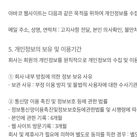
아바코 웹사이트는 다음과 같은 목적을 위하여 개인정보를 수
메일 주소, 성명, 연락처 : 고지사항 전달, 본인 의사확인, 불
5. 개인정보의 보유 및 이용기간
회사는 회원의 개인정보를 원칙적으로 개인정보의 수집 및 이용
① 회사 내부 방침에 의한 정보 보유 사유
- 보관 사유 : 부정 이용 방지 및 불법적 사용자에 대한 수사
② 통신망 이용 촉진 및 정보보호 등에 관한 법률
- 정보통신망이용촉진및정보보호등에관한법률 및 시행령에 따른 
- 본인에 관한 기록 : 6개월
- 웹 사이트 방문기록 : 3개월
회사 및 제휴사가 필요에 의하여 별도로 동의를 득한 경우 : 별