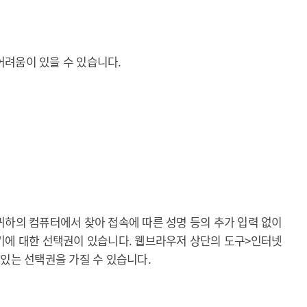
려움이 있을 수 있습니다.
하의 컴퓨터에서 찾아 접속에 따른 성명 등의 추가 입력 없이
키에 대한 선택권이 있습니다. 웹브라우저 상단의 도구>인터넷
수 있는 선택권을 가질 수 있습니다.