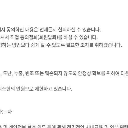
께서 동의하신 내용은 언제든지 철회하실 수 있습니다.
서 직접 동의철회(회원탈퇴)를 하실 수 있습니다.
하는 방법보다 쉽게 할 수 있도록 필요한 조치를 취하겠습니다.
도난, 누출, 변조 또는 훼손되지 않도록 안정성 확보를 위하여 다
최소한의 인원으로 제한하고 있습니다.
하는 자
 및 개인정보 보호 의무 등에 관해 정기적인 사내교육 및 외부 위