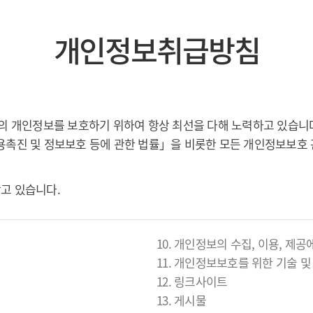
개인정보취급방침
의 개인정보를 보호하기 위하여 항상 최선을 다해 노력하고 있습니
용촉진 및 정보보호 등에 관한 법률」을 비롯한 모든 개인정보보호 
고 있습니다.
10. 개인정보의 수집, 이용, 제
11. 개인정보보호를 위한 기술 및
12. 링크사이트
13. 게시물