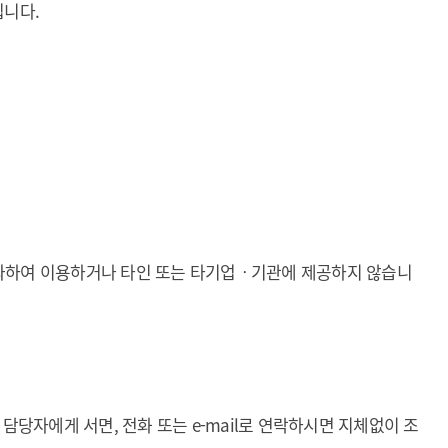
됩니다.
과하여 이용하거나 타인 또는 타기업ㆍ기관에 제공하지 않습니
당자에게 서면, 전화 또는 e-mail로 연락하시면 지체없이 조